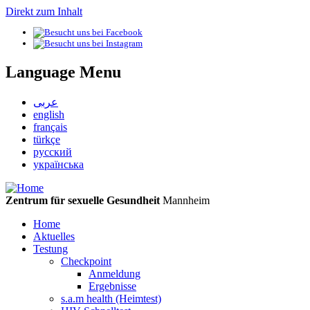
Direkt zum Inhalt
Language Menu
عربى
english
français
türkçe
русский
українська
Zentrum für sexuelle Gesundheit
Mannheim
Home
Aktuelles
Testung
Checkpoint
Anmeldung
Ergebnisse
s.a.m health (Heimtest)