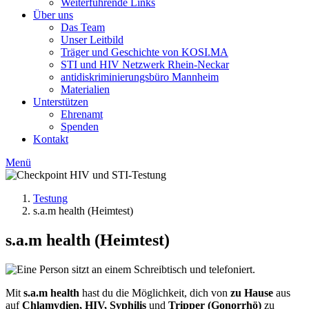
Weiterführende Links
Über uns
Das Team
Unser Leitbild
Träger und Geschichte von KOSI.MA
STI und HIV Netzwerk Rhein-Neckar
antidiskriminierungsbüro Mannheim
Materialien
Unterstützen
Ehrenamt
Spenden
Kontakt
Menü
Testung
s.a.m health (Heimtest)
s.a.m health (Heimtest)
Mit
s.a.m health
hast du die Möglichkeit, dich von
zu Hause
aus
auf
Chlamydien, HIV, Syphilis
und
Tripper (Gonorrhö)
zu