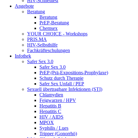
HIV-Schnelltest
Angebote
Beratung
Beratung
PrEP-Beratung
Chemsex
YOUR CHOICE - Workshops
PRIS.MA
HIV-Selbsthilfe
Fachkräfteschulungen
Infothek
Safer Sex 3.0
Safer Sex 3.0
PrEP (Prä-Expositions-Prophylaxe)
Schutz durch Therapie
Safer Sex Unfall / PEP
Sexuell übertragbare Infektionen (STI)
Chlamydien
Feigwarzen / HPV
Hepatitis B
Hepatitis C
HIV / AIDS
MPOX
Syphilis / Lues
Tripper (Gonorrhö)